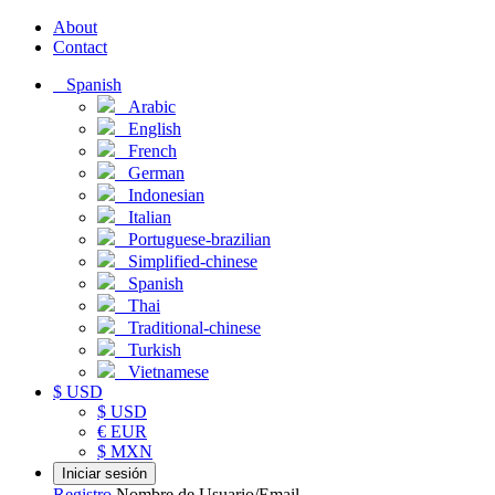
About
Contact
Spanish
Arabic
English
French
German
Indonesian
Italian
Portuguese-brazilian
Simplified-chinese
Spanish
Thai
Traditional-chinese
Turkish
Vietnamese
$ USD
$ USD
€ EUR
$ MXN
Iniciar sesión
Registro
Nombre de Usuario/Email