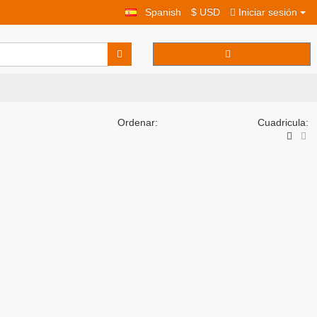
Spanish
$ USD
Iniciar sesión
Ordenar:
Cuadricula: