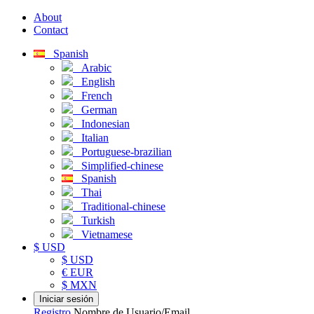
About
Contact
Spanish
Arabic
English
French
German
Indonesian
Italian
Portuguese-brazilian
Simplified-chinese
Spanish
Thai
Traditional-chinese
Turkish
Vietnamese
$ USD
$ USD
€ EUR
$ MXN
Iniciar sesión
Registro
Nombre de Usuario/Email